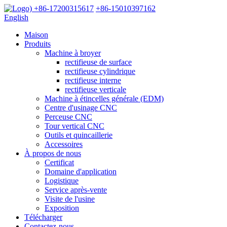
+86-17200315617
+86-15010397162
English
Maison
Produits
Machine à broyer
rectifieuse de surface
rectifieuse cylindrique
rectifieuse interne
rectifieuse verticale
Machine à étincelles générale (EDM)
Centre d'usinage CNC
Perceuse CNC
Tour vertical CNC
Outils et quincaillerie
Accessoires
À propos de nous
Certificat
Domaine d'application
Logistique
Service après-vente
Visite de l'usine
Exposition
Télécharger
Contactez-nous