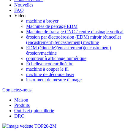
Nouvelles
FAQ
Vidéo
machine à broyer
Machines de perçage EDM
Machine de fraisage CNC / centre d'usinage vertical
érosion par électroérosion (EDM) miroir (étincelle)
(encastrement) (encastrement) machine
EDM (étincelle)(encastrement)(encastrement)
érosion/machine
compteur à affichage numérique
Échelle/encodeur linéaire
machine à couper le fil
machine de découpe laser
instrument de mesure d'image
Contactez-nous
Maison
Produits
Outils et quincaillerie
DRO