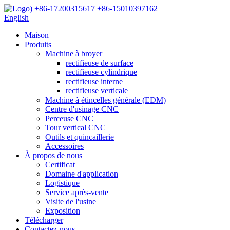
+86-17200315617
+86-15010397162
English
Maison
Produits
Machine à broyer
rectifieuse de surface
rectifieuse cylindrique
rectifieuse interne
rectifieuse verticale
Machine à étincelles générale (EDM)
Centre d'usinage CNC
Perceuse CNC
Tour vertical CNC
Outils et quincaillerie
Accessoires
À propos de nous
Certificat
Domaine d'application
Logistique
Service après-vente
Visite de l'usine
Exposition
Télécharger
Contactez-nous