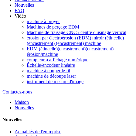
Nouvelles
FAQ
Vidéo
machine à broyer
Machines de perçage EDM
Machine de fraisage CNC / centre d'usinage vertical
érosion par électroérosion (EDM) miroir (étincelle)
(encastrement) (encastrement) machine
EDM (étincelle)(encastrement)(encastrement)
érosion/machine
compteur à affichage numérique
Échelle/encodeur linéaire
machine à couper le fil
machine de découpe laser
instrument de mesure d'image
Contactez-nous
Maison
Nouvelles
Nouvelles
Actualités de l'entreprise