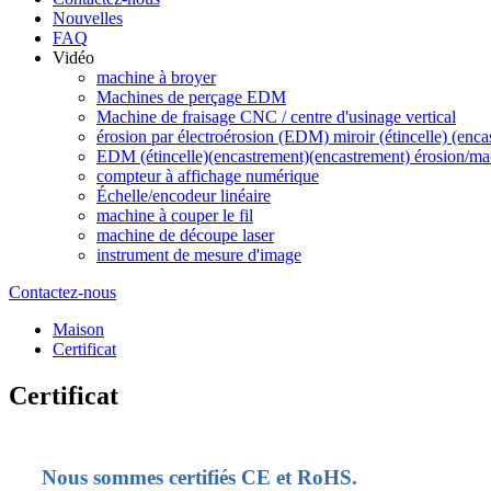
Nouvelles
FAQ
Vidéo
machine à broyer
Machines de perçage EDM
Machine de fraisage CNC / centre d'usinage vertical
érosion par électroérosion (EDM) miroir (étincelle) (enc
EDM (étincelle)(encastrement)(encastrement) érosion/ma
compteur à affichage numérique
Échelle/encodeur linéaire
machine à couper le fil
machine de découpe laser
instrument de mesure d'image
Contactez-nous
Maison
Certificat
Certificat
Nous sommes certifiés CE et RoHS.