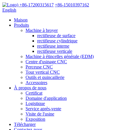
+86-17200315617
+86-15010397162
English
Maison
Produits
Machine à broyer
rectifieuse de surface
rectifieuse cylindrique
rectifieuse interne
rectifieuse verticale
Machine à étincelles générale (EDM)
Centre d'usinage CNC
Perceuse CNC
Tour vertical CNC
Outils et quincaillerie
Accessoires
À propos de nous
Certificat
Domaine d'application
Logistique
Service après-vente
Visite de l'usine
Exposition
Télécharger
Contactez-nous