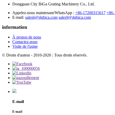
Dongguan City BiGa Grating Machinery Co., Ltd.
Appelez-nous maintenant/WhatsApp :
+86-17200315617
+86-
E-mail:
sales6@dgbica.com
sales9@dgbica.com
information
À propos de nous
Contactez-nous
Visite de l'usine
© Droits d'auteur - 2010-2026 : Tous droits réservés.
E-mail
E-mail