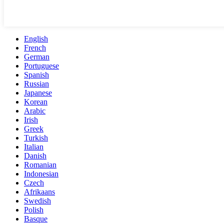
English
French
German
Portuguese
Spanish
Russian
Japanese
Korean
Arabic
Irish
Greek
Turkish
Italian
Danish
Romanian
Indonesian
Czech
Afrikaans
Swedish
Polish
Basque