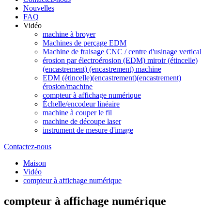
Nouvelles
FAQ
Vidéo
machine à broyer
Machines de perçage EDM
Machine de fraisage CNC / centre d'usinage vertical
érosion par électroérosion (EDM) miroir (étincelle)
(encastrement) (encastrement) machine
EDM (étincelle)(encastrement)(encastrement)
érosion/machine
compteur à affichage numérique
Échelle/encodeur linéaire
machine à couper le fil
machine de découpe laser
instrument de mesure d'image
Contactez-nous
Maison
Vidéo
compteur à affichage numérique
compteur à affichage numérique