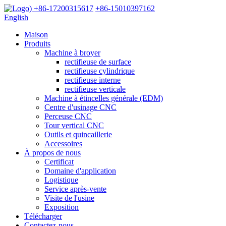
+86-17200315617
+86-15010397162
English
Maison
Produits
Machine à broyer
rectifieuse de surface
rectifieuse cylindrique
rectifieuse interne
rectifieuse verticale
Machine à étincelles générale (EDM)
Centre d'usinage CNC
Perceuse CNC
Tour vertical CNC
Outils et quincaillerie
Accessoires
À propos de nous
Certificat
Domaine d'application
Logistique
Service après-vente
Visite de l'usine
Exposition
Télécharger
Contactez-nous