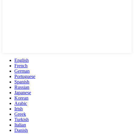
English
French
German
Portuguese
Spanish
Russian
Japanese
Korean
Arabic
Irish
Greek
Turkish
Italian
Danish