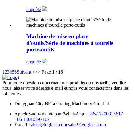
enquête
Machine de mise en place
d'outils/Série de machines à tourelle
porte-outils
enquête
1
2
3
4
5
6
Suivant >
>>
Page 1 / 16
Pour toute question concernant nos produits ou nos tarifs, veuillez
nous laisser votre adresse e-mail et nous vous contacterons dans les
24 heures.
Dongguan City BiGa Grating Machinery Co., Ltd.
Appelez-nous maintenant/WhatsApp :
+86-17200315617
+86-15010397162
E-mail:
sales6@dgbica.com
sales9@dgbica.com