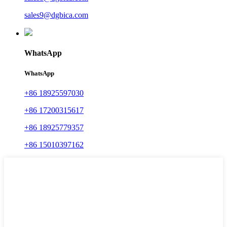
sales9@dgbica.com
WhatsApp
WhatsApp
+86 18925597030
+86 17200315617
+86 18925779357
+86 15010397162