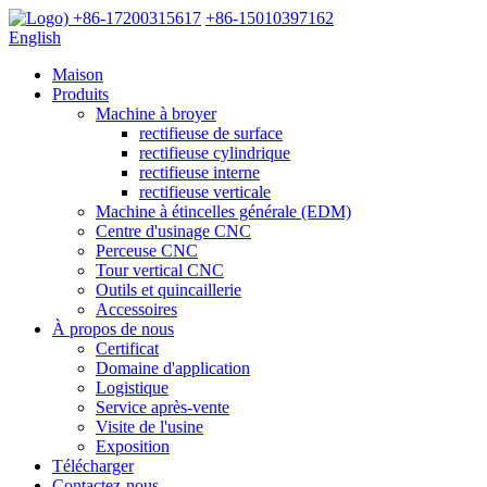
+86-17200315617
+86-15010397162
English
Maison
Produits
Machine à broyer
rectifieuse de surface
rectifieuse cylindrique
rectifieuse interne
rectifieuse verticale
Machine à étincelles générale (EDM)
Centre d'usinage CNC
Perceuse CNC
Tour vertical CNC
Outils et quincaillerie
Accessoires
À propos de nous
Certificat
Domaine d'application
Logistique
Service après-vente
Visite de l'usine
Exposition
Télécharger
Contactez-nous