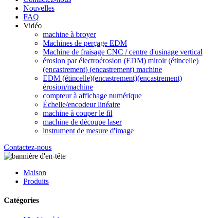
Nouvelles
FAQ
Vidéo
machine à broyer
Machines de perçage EDM
Machine de fraisage CNC / centre d'usinage vertical
érosion par électroérosion (EDM) miroir (étincelle)
(encastrement) (encastrement) machine
EDM (étincelle)(encastrement)(encastrement)
érosion/machine
compteur à affichage numérique
Échelle/encodeur linéaire
machine à couper le fil
machine de découpe laser
instrument de mesure d'image
Contactez-nous
Maison
Produits
Catégories