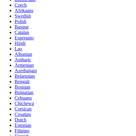
Czech
Afrikaans
Swedish
Polish
Basque
Catalan
Esperanto
Hindi
Lao
Albanian
Amharic
Armenian
Azerbaijani
Belarusian
Bengali
Bosnian
Bulgarian
Cebuano
Chichewa
Corsican
Croatian
Dutch
Estonian
Filipino