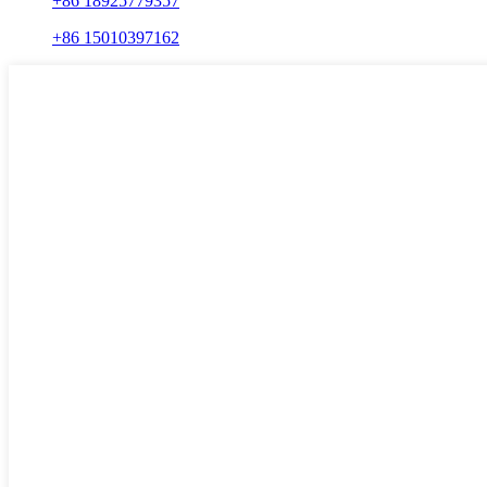
+86 18925779357
+86 15010397162