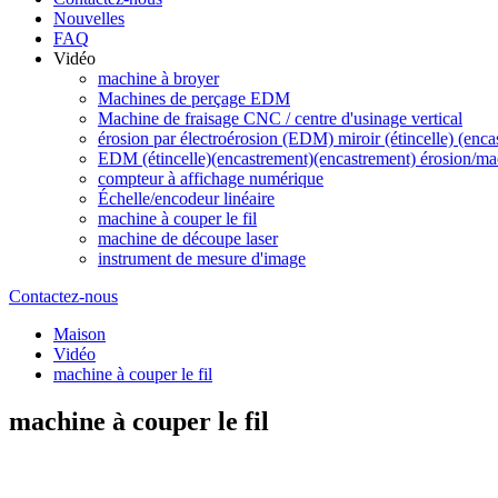
Nouvelles
FAQ
Vidéo
machine à broyer
Machines de perçage EDM
Machine de fraisage CNC / centre d'usinage vertical
érosion par électroérosion (EDM) miroir (étincelle) (enc
EDM (étincelle)(encastrement)(encastrement) érosion/ma
compteur à affichage numérique
Échelle/encodeur linéaire
machine à couper le fil
machine de découpe laser
instrument de mesure d'image
Contactez-nous
Maison
Vidéo
machine à couper le fil
machine à couper le fil