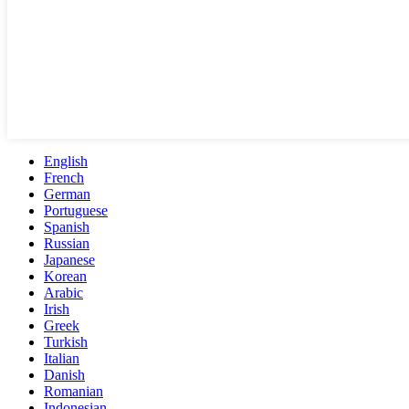
English
French
German
Portuguese
Spanish
Russian
Japanese
Korean
Arabic
Irish
Greek
Turkish
Italian
Danish
Romanian
Indonesian