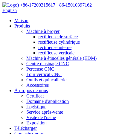
+86-17200315617
+86-15010397162
English
Maison
Produits
Machine à broyer
rectifieuse de surface
rectifieuse cylindrique
rectifieuse interne
rectifieuse verticale
Machine à étincelles générale (EDM)
Centre d'usinage CNC
Perceuse CNC
Tour vertical CNC
Outils et quincaillerie
Accessoires
À propos de nous
Certificat
Domaine d'application
Logistique
Service après-vente
Visite de l'usine
Exposition
Télécharger
Contactez-nous