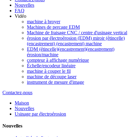
Nouvelles
FAQ
Vidéo
machine à broyer
Machines de perçage EDM
Machine de fraisage CNC / centre d'usinage vertical
érosion par électroérosion (EDM) miroir (étincelle)
(encastrement) (encastrement) machine
EDM (étincelle)(encastrement)(encastrement)
érosion/machine
compteur à affichage numérique
Échelle/encodeur linéaire
machine à couper le fil
machine de découpe laser
instrument de mesure d'image
Contactez-nous
Maison
Nouvelles
Usinage par électroérosion
Nouvelles