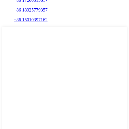
+86 17200315617
+86 18925779357
+86 15010397162