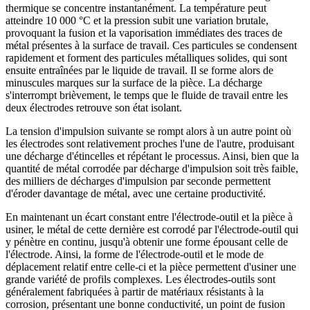
thermique se concentre instantanément. La température peut
atteindre 10 000 °C et la pression subit une variation brutale,
provoquant la fusion et la vaporisation immédiates des traces de
métal présentes à la surface de travail. Ces particules se condensent
rapidement et forment des particules métalliques solides, qui sont
ensuite entraînées par le liquide de travail. Il se forme alors de
minuscules marques sur la surface de la pièce. La décharge
s'interrompt brièvement, le temps que le fluide de travail entre les
deux électrodes retrouve son état isolant.
La tension d'impulsion suivante se rompt alors à un autre point où
les électrodes sont relativement proches l'une de l'autre, produisant
une décharge d'étincelles et répétant le processus. Ainsi, bien que la
quantité de métal corrodée par décharge d'impulsion soit très faible,
des milliers de décharges d'impulsion par seconde permettent
d'éroder davantage de métal, avec une certaine productivité.
En maintenant un écart constant entre l'électrode-outil et la pièce à
usiner, le métal de cette dernière est corrodé par l'électrode-outil qui
y pénètre en continu, jusqu'à obtenir une forme épousant celle de
l'électrode. Ainsi, la forme de l'électrode-outil et le mode de
déplacement relatif entre celle-ci et la pièce permettent d'usiner une
grande variété de profils complexes. Les électrodes-outils sont
généralement fabriquées à partir de matériaux résistants à la
corrosion, présentant une bonne conductivité, un point de fusion