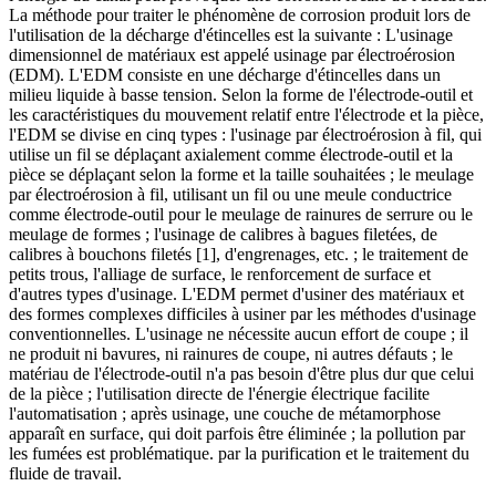
La méthode pour traiter le phénomène de corrosion produit lors de
l'utilisation de la décharge d'étincelles est la suivante : L'usinage
dimensionnel de matériaux est appelé usinage par électroérosion
(EDM). L'EDM consiste en une décharge d'étincelles dans un
milieu liquide à basse tension. Selon la forme de l'électrode-outil et
les caractéristiques du mouvement relatif entre l'électrode et la pièce,
l'EDM se divise en cinq types : l'usinage par électroérosion à fil, qui
utilise un fil se déplaçant axialement comme électrode-outil et la
pièce se déplaçant selon la forme et la taille souhaitées ; le meulage
par électroérosion à fil, utilisant un fil ou une meule conductrice
comme électrode-outil pour le meulage de rainures de serrure ou le
meulage de formes ; l'usinage de calibres à bagues filetées, de
calibres à bouchons filetés [1], d'engrenages, etc. ; le traitement de
petits trous, l'alliage de surface, le renforcement de surface et
d'autres types d'usinage. L'EDM permet d'usiner des matériaux et
des formes complexes difficiles à usiner par les méthodes d'usinage
conventionnelles. L'usinage ne nécessite aucun effort de coupe ; il
ne produit ni bavures, ni rainures de coupe, ni autres défauts ; le
matériau de l'électrode-outil n'a pas besoin d'être plus dur que celui
de la pièce ; l'utilisation directe de l'énergie électrique facilite
l'automatisation ; après usinage, une couche de métamorphose
apparaît en surface, qui doit parfois être éliminée ; la pollution par
les fumées est problématique. par la purification et le traitement du
fluide de travail.