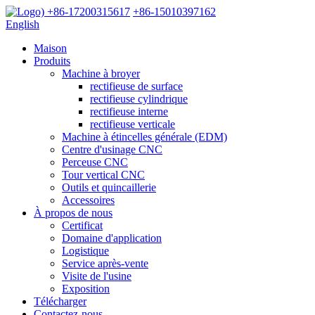
+86-17200315617
+86-15010397162
English
Maison
Produits
Machine à broyer
rectifieuse de surface
rectifieuse cylindrique
rectifieuse interne
rectifieuse verticale
Machine à étincelles générale (EDM)
Centre d'usinage CNC
Perceuse CNC
Tour vertical CNC
Outils et quincaillerie
Accessoires
À propos de nous
Certificat
Domaine d'application
Logistique
Service après-vente
Visite de l'usine
Exposition
Télécharger
Contactez-nous