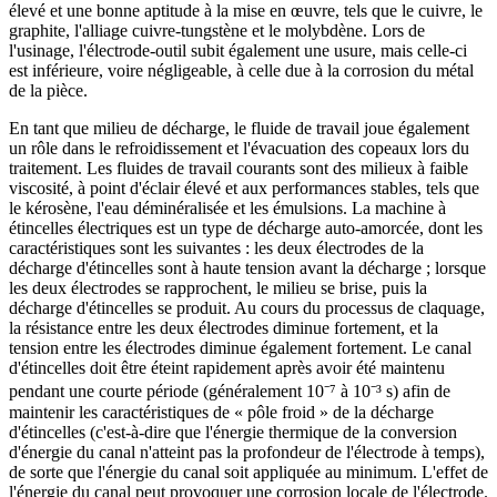
élevé et une bonne aptitude à la mise en œuvre, tels que le cuivre, le
graphite, l'alliage cuivre-tungstène et le molybdène. Lors de
l'usinage, l'électrode-outil subit également une usure, mais celle-ci
est inférieure, voire négligeable, à celle due à la corrosion du métal
de la pièce.
En tant que milieu de décharge, le fluide de travail joue également
un rôle dans le refroidissement et l'évacuation des copeaux lors du
traitement. Les fluides de travail courants sont des milieux à faible
viscosité, à point d'éclair élevé et aux performances stables, tels que
le kérosène, l'eau déminéralisée et les émulsions. La machine à
étincelles électriques est un type de décharge auto-amorcée, dont les
caractéristiques sont les suivantes : les deux électrodes de la
décharge d'étincelles sont à haute tension avant la décharge ; lorsque
les deux électrodes se rapprochent, le milieu se brise, puis la
décharge d'étincelles se produit. Au cours du processus de claquage,
la résistance entre les deux électrodes diminue fortement, et la
tension entre les électrodes diminue également fortement. Le canal
d'étincelles doit être éteint rapidement après avoir été maintenu
pendant une courte période (généralement 10⁻⁷ à 10⁻³ s) afin de
maintenir les caractéristiques de « pôle froid » de la décharge
d'étincelles (c'est-à-dire que l'énergie thermique de la conversion
d'énergie du canal n'atteint pas la profondeur de l'électrode à temps),
de sorte que l'énergie du canal soit appliquée au minimum. L'effet de
l'énergie du canal peut provoquer une corrosion locale de l'électrode.