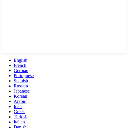
English
French
German
Portuguese
Spanish
Russian
Japanese
Korean
Arabic
Irish
Greek
Turkish
Italian
Danish