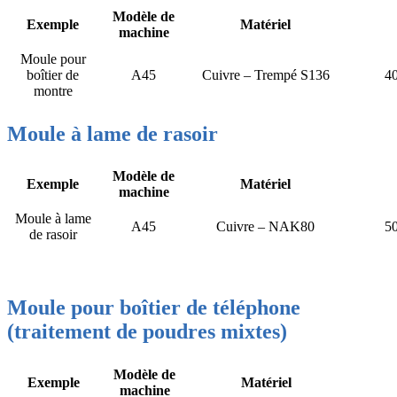
Modèle de
Exemple
Matériel
machine
Moule pour
boîtier de
A45
Cuivre – Trempé S136
4
montre
Moule à lame de rasoir
Modèle de
Exemple
Matériel
machine
Moule à lame
A45
Cuivre – NAK80
5
de rasoir
Moule pour boîtier de téléphone
(traitement de poudres mixtes)
Modèle de
Exemple
Matériel
machine