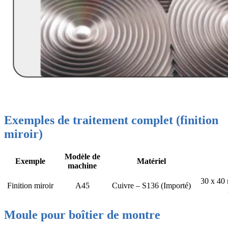
Exemples de traitement complet (finition
miroir)
Modèle de
Exemple
Matériel
machine
30 x 40
Finition miroir
A45
Cuivre – S136 (Importé)
Moule pour boîtier de montre