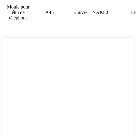
Moule pour
étui de
A45
Cuivre – NAK80
13
téléphone