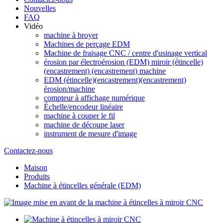
Nouvelles
FAQ
Vidéo
machine à broyer
Machines de perçage EDM
Machine de fraisage CNC / centre d'usinage vertical
érosion par électroérosion (EDM) miroir (étincelle)
(encastrement) (encastrement) machine
EDM (étincelle)(encastrement)(encastrement)
érosion/machine
compteur à affichage numérique
Échelle/encodeur linéaire
machine à couper le fil
machine de découpe laser
instrument de mesure d'image
Contactez-nous
Maison
Produits
Machine à étincelles générale (EDM)