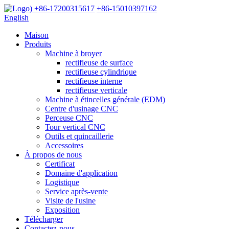
+86-17200315617
+86-15010397162
English
Maison
Produits
Machine à broyer
rectifieuse de surface
rectifieuse cylindrique
rectifieuse interne
rectifieuse verticale
Machine à étincelles générale (EDM)
Centre d'usinage CNC
Perceuse CNC
Tour vertical CNC
Outils et quincaillerie
Accessoires
À propos de nous
Certificat
Domaine d'application
Logistique
Service après-vente
Visite de l'usine
Exposition
Télécharger
Contactez-nous